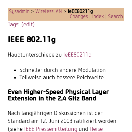
Sysadmin
>
WirelessLAN
>
IeEE80211g
Changes
|
Index
|
Search
Tags
:
(edit)
IEEE 802.11g
Hauptunterschiede zu
IeEE80211b
Schneller durch andere Modulation
Teilweise auch bessere Reichweite
Even Higher-Speed Physical Layer
Extension in the 2,4 GHz Band
Nach langjährigen Diskussionen ist der
Standard am 12. Juni 2003 ratifiziert worden
(siehe
IEEE Pressemitteilung
und
Heise-