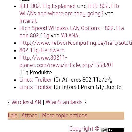
IEEE 802.11g Explained
und
IEEE 802.11b
WLANs and where are they going?
von
Intersil
High Speed Wireless LAN Options - 802.11a
and 802.11g
von
WLANA
http://www.networkcomputing.de/heft/soluti
802.11g-Hardware
http://www.80211-
planet.com/news/article.php/1568201
11g Produkte
Linux-Treiber
für Atheros 802.11a/b/g
Linux-Treiber
für Intersil Prism GT/Duette
{
WirelessLAN
|
WlanStandards
}
E
dit
|
A
ttach
|
M
ore topic actions
Copyright ©