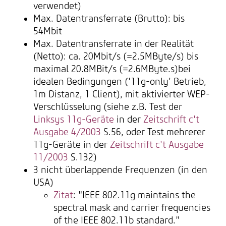
verwendet)
Max. Datentransferrate (Brutto): bis
54Mbit
Max. Datentransferrate in der Realität
(Netto): ca. 20Mbit/s (=2.5MByte/s) bis
maximal 20.8MBit/s (=2.6MByte.s)bei
idealen Bedingungen ('11g-only' Betrieb,
1m Distanz, 1 Client), mit aktivierter WEP-
Verschlüsselung (siehe z.B. Test der
Linksys 11g-Geräte
in der
Zeitschrift c't
Ausgabe 4/2003
S.56, oder Test mehrerer
11g-Geräte in der
Zeitschrift c't Ausgabe
11/2003
S.132)
3 nicht überlappende Frequenzen (in den
USA)
Zitat
: "IEEE 802.11g maintains the
spectral mask and carrier frequencies
of the IEEE 802.11b standard."