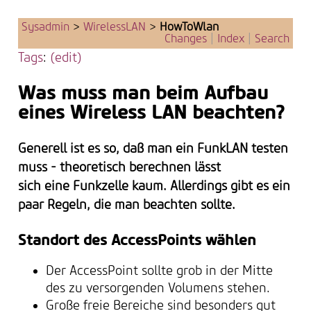
Sysadmin
>
WirelessLAN
>
HowToWlan
Changes
|
Index
|
Search
Tags
:
(edit)
Was muss man beim Aufbau
eines Wireless LAN beachten?
Generell ist es so, daß man ein FunkLAN testen
muss - theoretisch berechnen lässt
sich eine Funkzelle kaum. Allerdings gibt es ein
paar Regeln, die man beachten sollte.
Standort des AccessPoints wählen
Der AccessPoint sollte grob in der Mitte
des zu versorgenden Volumens stehen.
Große freie Bereiche sind besonders gut