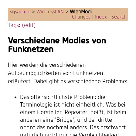
Sysadmin
>
WirelessLAN
>
WlanModi
Changes
|
Index
|
Search
Tags
:
(edit)
Verschiedene Modies von
Funknetzen
Hier werden die verschiedenen
Aufbaumöglichkeiten von Funknetzen
erläutert. Dabei gibt es verschiedene Probleme:
Das offensichtlichste Problem: die
Terminologie ist nicht einheitlich. Was bei
einem Hersteller 'Repeater' heißt, ist beim
anderen eine 'Bridge', und der dritte
nennt das nochmal anders. Das erschwert
natürlich nicht nur die Vergleichbarkeit