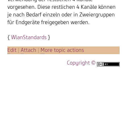
vorgesehen. Diese restlichen 4 Kanäle können
je nach Bedarf einzeln oder in Zweiergruppen
für Endgeräte freigegeben werden.
{
WlanStandards
}
E
dit
|
A
ttach
|
M
ore topic actions
Copyright ©