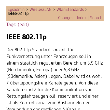
Sysadmin
>
WirelessLAN
>
WlanStandards
>
IeEE80211p
Changes
|
Index
|
Search
Tags
:
(edit)
IEEE 802.11p
Der 802.11p Standard speziell für
Funkvernetzung unter Fahrzeugen soll in
einem staatlich regulierten Bereich um 5.9 GHz
(Nordamerika, Europa) oder 5,8 GHz
(Südamerika, Asien) liegen. Dabei wird es wohl
7 überlappungsfreie Kanäle geben. Von diese
Kanälen sind 2 für die Kommunikation von
Rettungsfahrzeugen o.ä. reserviert und einer
ist als Kontrollkanal zum Aushandeln der
Verwendung der restlichen 4 Kanäle